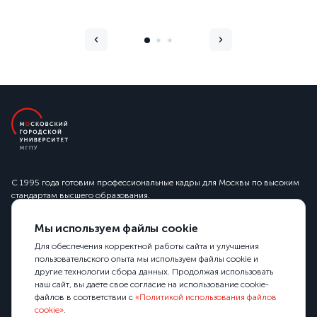
С 1995 года готовим профессиональные кадры для Москвы по высоким
стандартам высшего образования.
Сведения об образовательной организации
Мы используем файлы cookie
129226, Москва, 2-й Сельскохозяйственный проезд, 4
+7 (499) 181 24 62
Для обеспечения корректной работы сайта и улучшения
info@mgpu.ru
пользовательского опыта мы используем файлы cookie и
другие технологии сбора данных. Продолжая использовать
наш сайт, вы даете свое согласие на использование cookie-
файлов в соответствии с
«Политикой использования файлов
cookie»
.