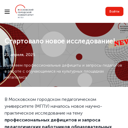
Войти
Стартовало новое исследование!
21 апреля, 2025
Выявляем профессиональные дефициты и запросы педагогов
в работе с обучающимися на культурных площадках
мегаполиса
В Московском городском педагогическом
университете (МГПУ) началось новое научно-
практическое исследование на тему
профессиональных дефицитов и запроса
педагогических работников образовательных